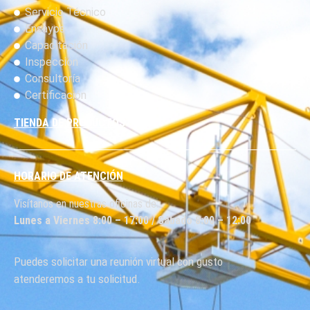
Servicio Técnico
Ensayos
Capacitación
Inspección
Consultoría
Certificación
TIENDA DE PRODUCTOS
HORARIO DE ATENCIÓN
Visítanos en nuestras oficinas de:
Lunes a Viernes 8:00 – 17:00 / Sábado 8:00 – 12:00
Puedes solicitar una reunión virtual con gusto
atenderemos a tu solicitud.